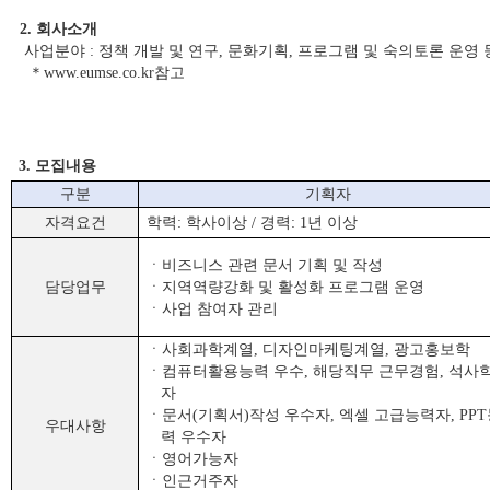
2.
회사소개
사업분야
:
정책 개발 및 연구
,
문화기획
,
프로그램 및 숙의토론 운영 
＊
www.eumse.co.kr참고
3.
모집내용
구분
기획자
자격요건
학력
:
학사이상
/
경력
: 1
년 이상
ㆍ비즈니스 관련 문서 기획 및 작성
담당업무
ㆍ지역역량강화 및 활성화 프로그램 운영
ㆍ사업 참여자 관리
ㆍ사회과학계열
,
디자인마케팅계열
,
광고홍보학
ㆍ컴퓨터활용능력 우수
,
해당직무 근무경험
,
석사
자
ㆍ문서
(
기획서
)
작성 우수자
,
엑셀 고급능력자
, PPT
우대사항
력 우수자
ㆍ영어가능자
ㆍ인근거주자