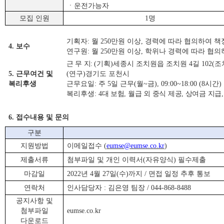
ㆍ운전가능자
모집 인원
1
명
기획자
:
월
250
만원 이상
,
경력에 따라 협의하여 책
4.
보수
연구원
:
월
250
만원 이상
,
학위나 경력에 따라 협의
근 무 지
:
(
기획
)
세종시 조치원읍 조치원
4
길
102(
조
5.
근무여건 및
(
연구
)
경기도 포천시
복리후생
근무요일
:
주
5
일 근무
(
월
~
금
), 09:00~18:00 (8
시간
)
복리후생
:
4
대 보험
,
월급 외 중식 제공
,
상여금 지급
6.
접수내용 및 문의
구분
지원방법
이메일접수
(
eumse@eumse.co.kr
)
제출서류
첨부파일 및 개인 이력서
(
자유양식
)
필수제출
마감일
2022
년
4
월
27
일
(
수
)
까지
/
면접 일정 추후 통보
연락처
인사담당자
:
김은영 팀장
/ 044-868-8488
공지사항 및
첨부파일
eumse.co.kr
다운로드