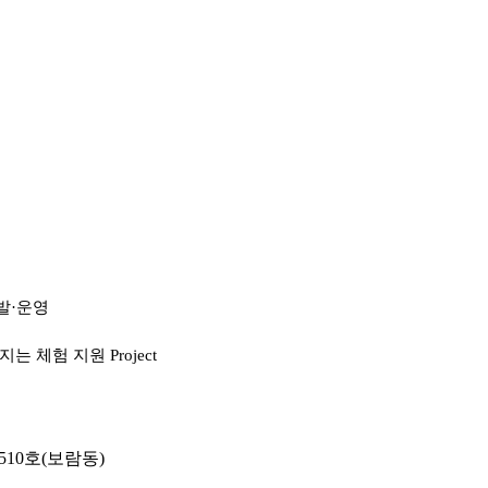
발·운영
 체험 지원 Project
510호(보람동)