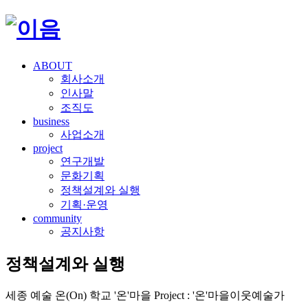
ABOUT
회사소개
인사말
조직도
business
사업소개
project
연구개발
문화기획
정책설계와 실행
기획·운영
community
공지사항
정책설계와 실행
세종 예술 온(On) 학교 '온'마을 Project : '온'마을이웃예술가